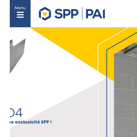
Menu
BAC
BASCULANT
Un système ingénieux de bacs ouvrants sans 