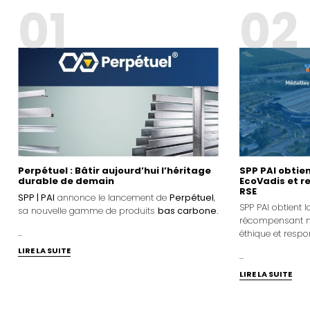
01
02
SPP PAI obtie
Perpétuel : Bâtir aujourd’hui l’héritage
EcoVadis et 
durable de demain
RSE
SPP | PAI
annonce le lancement de
Perpétuel
,
SPP PAI obtient 
sa nouvelle gamme de produits
bas carbone.
récompensant n
...
éthique et resp
LIRE LA SUITE
...
LIRE LA SUITE