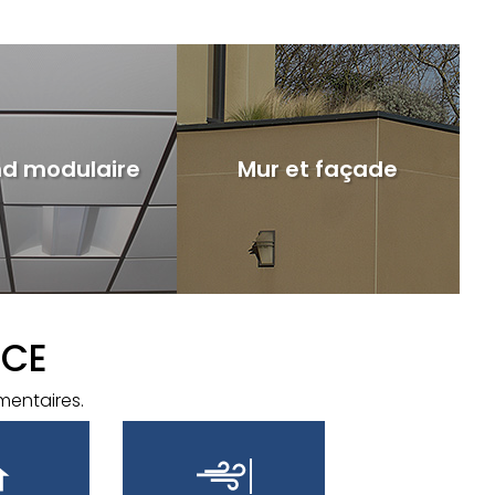
nd modulaire
Mur et façade
NCE
mentaires.