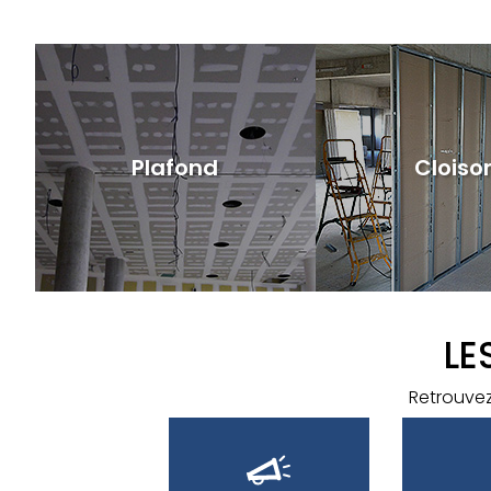
Plafond
Cloiso
LE
Retrouvez